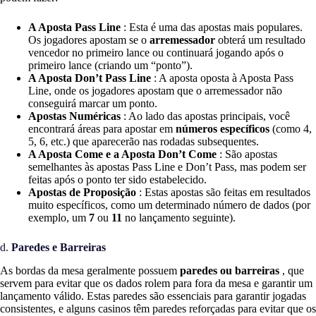
A Aposta Pass Line
: Esta é uma das apostas mais populares.
Os jogadores apostam se o
arremessador
obterá um resultado
vencedor no primeiro lance ou continuará jogando após o
primeiro lance (criando um “ponto”).
A Aposta Don’t Pass Line
: A aposta oposta à Aposta Pass
Line, onde os jogadores apostam que o arremessador não
conseguirá marcar um ponto.
Apostas Numéricas
: Ao lado das apostas principais, você
encontrará áreas para apostar em
números específicos
(como 4,
5, 6, etc.) que aparecerão nas rodadas subsequentes.
A Aposta Come e a Aposta Don’t Come
: São apostas
semelhantes às apostas Pass Line e Don’t Pass, mas podem ser
feitas após o ponto ter sido estabelecido.
Apostas de Proposição
: Estas apostas são feitas em resultados
muito específicos, como um determinado número de dados (por
exemplo, um
7
ou
11
no lançamento seguinte).
d.
Paredes e Barreiras
As bordas da mesa geralmente possuem
paredes ou barreiras
, que
servem para evitar que os dados rolem para fora da mesa e garantir um
lançamento válido. Estas paredes são essenciais para garantir jogadas
consistentes, e alguns casinos têm paredes reforçadas para evitar que os