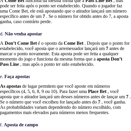
A
Come Bet
funciona da mesma forma que a
Pass Line Bet
, mas
pode ser feita após o ponto ser estabelecido. Quando o jogador faz
uma Come Bet, ele está apostando que o atirador lançará um número
específico antes de um
7
. Se o número for obtido antes do 7, a aposta
ganha, caso contrário perde.
d.
Não venha apostar
A
Don’t Come Bet
é o oposto da
Come Bet
. Depois que o ponto for
estabelecido, você aposta que o arremessador lançará um
7
antes de
marcar o ponto novamente. Esta aposta pode ser feita a qualquer
momento do jogo e funciona da mesma forma que a
aposta Don’t
Pass Line
, mas após o ponto ter sido estabelecido.
e.
Faça apostas
As apostas
de lugar permitem que você aposte em números
específicos (4, 5, 6, 8, 9 ou 10). Para fazer uma
Place Bet
, você
aposta que o atirador lançará um desses números antes de lançar um
7
.
Se o número que você escolheu for lançado antes do
7
, você ganha.
As probabilidades variam dependendo do número escolhido, com
pagamentos mais elevados para números menos frequentes.
f.
Aposta de campo