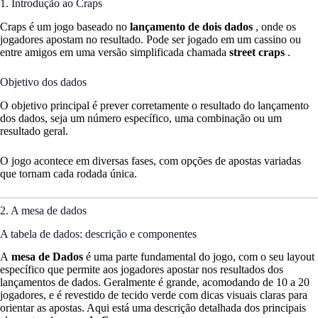
1. Introdução ao Craps
Craps é um jogo baseado no
lançamento de dois dados
, onde os
jogadores apostam no resultado. Pode ser jogado em um cassino ou
entre amigos em uma versão simplificada chamada
street craps
.
Objetivo dos dados
O objetivo principal é prever corretamente o resultado do lançamento
dos dados, seja um número específico, uma combinação ou um
resultado geral.
O jogo acontece em diversas fases, com opções de apostas variadas
que tornam cada rodada única.
2. A mesa de dados
A tabela de dados: descrição e componentes
A
mesa de Dados
é uma parte fundamental do jogo, com o seu layout
específico que permite aos jogadores apostar nos resultados dos
lançamentos de dados. Geralmente é grande, acomodando de 10 a 20
jogadores, e é revestido de tecido verde com dicas visuais claras para
orientar as apostas. Aqui está uma descrição detalhada dos principais