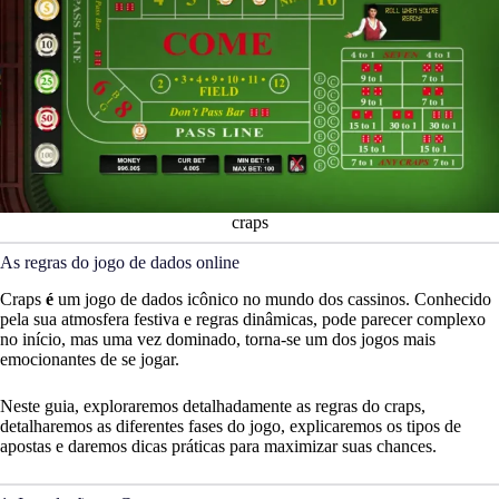
craps
As regras do jogo de dados online
Craps
é
um jogo de dados icônico no mundo dos cassinos. Conhecido
pela sua atmosfera festiva e regras dinâmicas, pode parecer complexo
no início, mas uma vez dominado, torna-se um dos jogos mais
emocionantes de se jogar.
Neste guia, exploraremos detalhadamente as regras do craps,
detalharemos as diferentes fases do jogo, explicaremos os tipos de
apostas e daremos dicas práticas para maximizar suas chances.