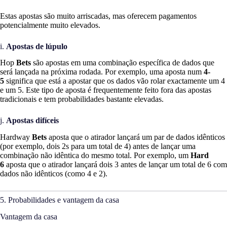
Estas apostas são muito arriscadas, mas oferecem pagamentos
potencialmente muito elevados.
i.
Apostas de lúpulo
Hop
Bets
são apostas em uma combinação específica de dados que
será lançada na próxima rodada. Por exemplo, uma aposta num
4-
5
significa que está a apostar que os dados vão rolar exactamente um 4
e um 5. Este tipo de aposta é frequentemente feito fora das apostas
tradicionais e tem probabilidades bastante elevadas.
j.
Apostas difíceis
Hardway
Bets
aposta que o atirador lançará um par de dados idênticos
(por exemplo, dois 2s para um total de 4) antes de lançar uma
combinação não idêntica do mesmo total. Por exemplo, um
Hard
6
aposta que o atirador lançará dois 3 antes de lançar um total de 6 com
dados não idênticos (como 4 e 2).
5. Probabilidades e vantagem da casa
Vantagem da casa