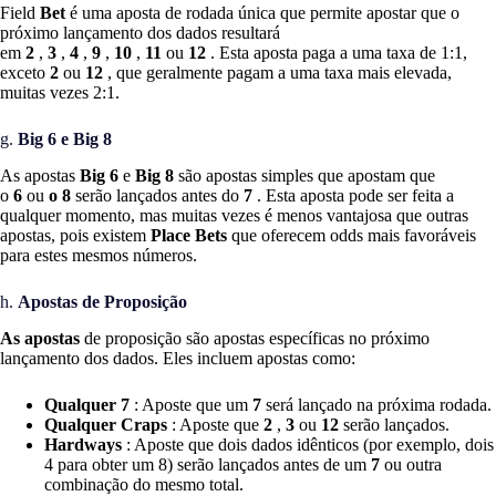
Field
Bet
é uma aposta de rodada única que permite apostar que o
próximo lançamento dos dados resultará
em
2
,
3
,
4
,
9
,
10
,
11
ou
12
. Esta aposta paga a uma taxa de 1:1,
exceto
2
ou
12
, que geralmente pagam a uma taxa mais elevada,
muitas vezes 2:1.
g.
Big 6 e Big 8
As apostas
Big 6
e
Big 8
são apostas simples que apostam que
o
6
ou
o 8
serão lançados antes do
7
. Esta aposta pode ser feita a
qualquer momento, mas muitas vezes é menos vantajosa que outras
apostas, pois existem
Place Bets
que oferecem odds mais favoráveis ​​
para estes mesmos números.
h.
Apostas de Proposição
As apostas
de proposição são apostas específicas no próximo
lançamento dos dados. Eles incluem apostas como:
Qualquer 7
: Aposte que um
7
será lançado na próxima rodada.
Qualquer Craps
: Aposte que
2
,
3
ou
12
serão lançados.
Hardways
: Aposte que dois dados idênticos (por exemplo, dois
4 para obter um 8) serão lançados antes de um
7
ou outra
combinação do mesmo total.