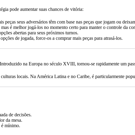
égia pode aumentar suas chances de vitória:
is peças seus adversários têm com base nas peças que jogam ou deixam
mas é melhor jogá-los no momento certo para manter o controle da cor
pções abertas para seus próximos turnos.
opções de jogada, force-os a comprar mais peças para atrasá-los.
Introduzido na Europa no século XVIII, tornou-se rapidamente um passa
ulturas locais. Na América Latina e no Caribe, é particularmente popu
mada de decisões.
dor da mesa.
o é mínimo.